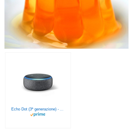
Echo Dot (3ª generazione) - Altoparlante intelligente con integrazione Alexa - Tessuto antracite